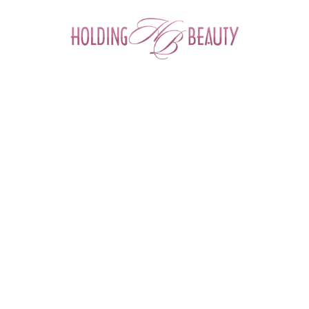
0
Главная
 > 
Каталог товаров
 > 
Химические пилинги для лица
 > 
Химические пилинги
 > 
Азелаиновый пилинг 25%