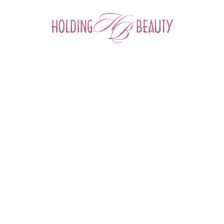
0
Главная
 > 
Семинары и вебинары
 > 
Семинар: "Ламинирование 
бровей и ресниц «Sexy Lamination»"
ПТ
22
ноя
2019
Ламинирование бровей и ресниц «Sexy
Lamination»