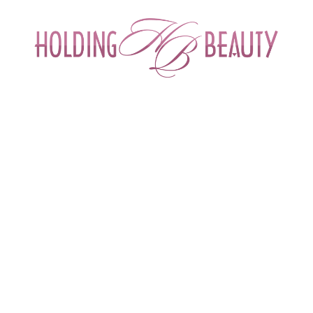
ИНТЕРНЕТ-МАГАЗИН ДЛЯ САЛОНОВ КРА
СПЕЦИАЛИСТОВ БЬЮТИ ИНДУСТРИ
ОБУЧЕНИЕ
АКЦИИ И СКИДКИ
ДОСТАВ
ние бровей «Sexy Lamination»"
ровей «Sexy Lamination»
еева Галина