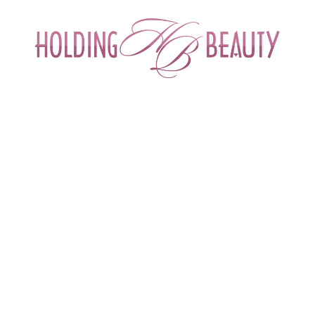
ИНТЕРНЕТ-МАГАЗИН ДЛЯ САЛОНОВ КРА
СПЕЦИАЛИСТОВ БЬЮТИ ИНДУСТРИ
ОБУЧЕНИЕ
АКЦИИ И СКИДКИ
ДОСТАВ
еображение за одну процедуру. Комбинация нехирургических методов о
жение за одну процедуру. Комбинация нехирур
тредлифтинга. Создание V-эффекта и идеально
 Екатерина Анатольевна, врач высшей категории, специалист по