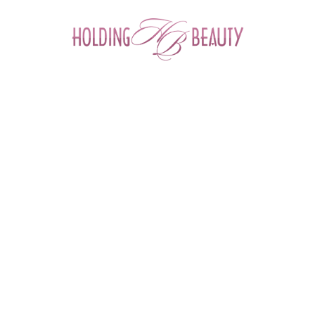
0
Главная
 > 
Семинары и вебинары
 > 
Семинар: "Москва. 
Презентация инновационной технологии ухода и окрашивания бровей 
хной с эффектом татуажа с помощью хны для бровей СС Brow от 
бренда Lucas Cosmetics!"
ПН
10
июл
2017
Москва. Презентация инновационной