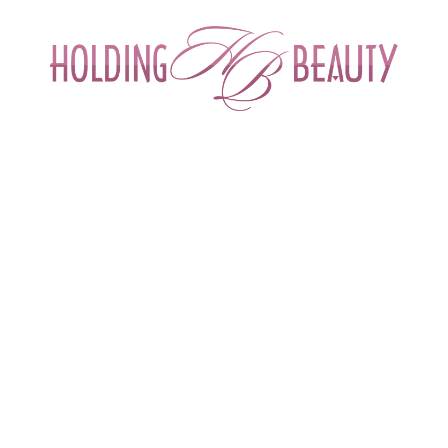
ИНТЕРНЕТ-МАГАЗИН ДЛЯ САЛОНОВ КРА
СПЕЦИАЛИСТОВ БЬЮТИ ИНДУСТРИ
ОБУЧЕНИЕ
АКЦИИ И СКИДКИ
ДОСТАВ
езентация новой профессиональной косметической линии Bio Medical C
ция новой профессиональной косметической ли
инги BCMED
ина Наталья Васильевна - врач дерматовенеролог, косметолог, 