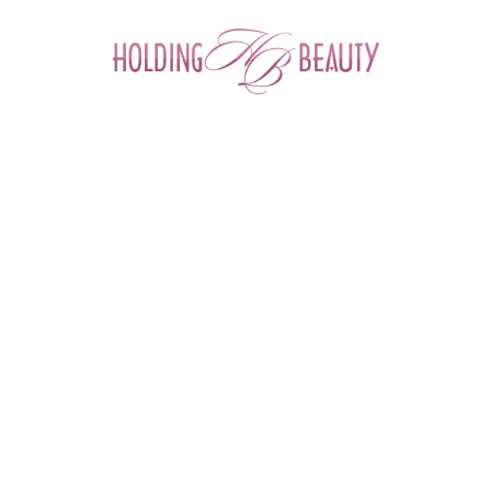
0
Главная
 > 
Семинары и вебинары
 > 
Семинар: "Нано-напыление 
Biolique Professional. Базовый курс. Брови."
ПН
29
июл
2019
Нано-напыление Biolique Professional.
Базовый курс. Брови.