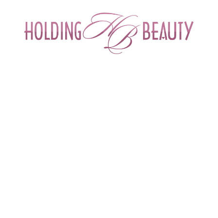
ИНТЕРНЕТ-МАГАЗИН ДЛЯ САЛОНОВ КРА
СПЕЦИАЛИСТОВ БЬЮТИ ИНДУСТРИ
ОБУЧЕНИЕ
АКЦИИ И СКИДКИ
ДОСТАВ
ема биоревитализации и репарации кожи Nucleospire под углом независ
оревитализации и репарации кожи Nucleospire
ледований
Николаевна Теллина, тренер-эксперт. Врач, косметолог, дермат