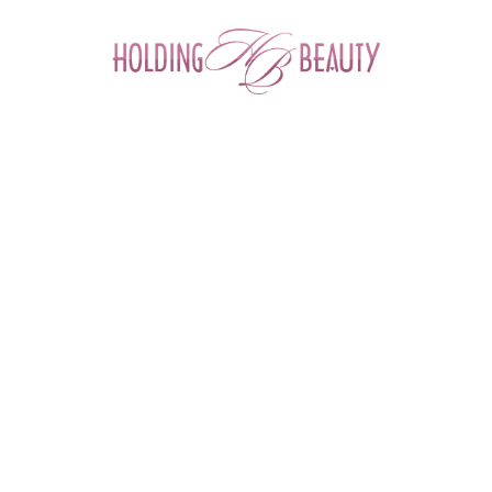
0
Главная
 > 
Семинары и вебинары
 > 
Семинар: "Презентация 
инновационной технологии ухода и окрашивания бровей хной с 
эффектом татуажа с помощью хны для бровей СС Brow от бренда 
Lucas Cosmetics!"
СР
28
мар
2018
Презентация инновационной технологии