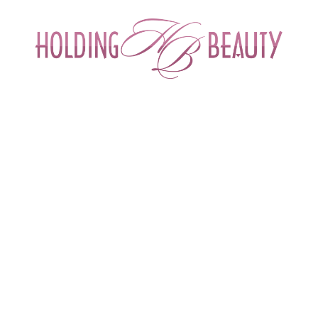
ИНТЕРНЕТ-МАГАЗИН ДЛЯ САЛОНОВ КРА
СПЕЦИАЛИСТОВ БЬЮТИ ИНДУСТРИ
ОБУЧЕНИЕ
АКЦИИ И СКИДКИ
ДОСТАВ
Базовый курс для начинающих мастеров."
й курс для начинающих мастеров.
ва Анна. Сертифицированный тренер учебного центра «Depiltouc