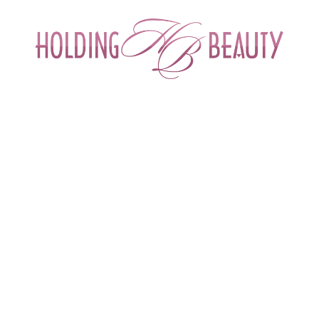
ИНТЕРНЕТ-МАГАЗИН ДЛЯ САЛОНОВ КРА
СПЕЦИАЛИСТОВ БЬЮТИ ИНДУСТРИ
ОБУЧЕНИЕ
АКЦИИ И СКИДКИ
ДОСТАВ
ow. Обзорный семинар + мастер-класс."
бзорный семинар + мастер-класс.
ева Галина – сертифицированный тренер компании Star BIO