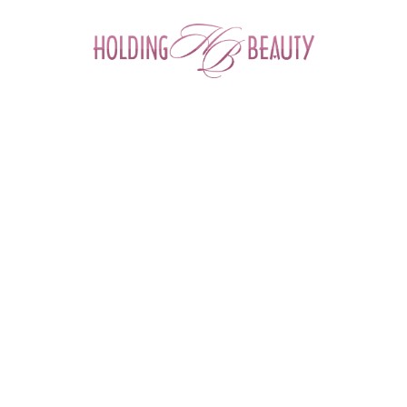
0
Главная
 > 
Семинары и вебинары
 > 
Семинар: "Жуковский. 
Шугаринг. Базовый курс."
СБ
22
июл
2017
Жуковский. Шугаринг. Базовый курс.