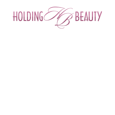
ИНТЕРНЕТ-МАГАЗИН ДЛЯ САЛОНОВ КРА
СПЕЦИАЛИСТОВ БЬЮТИ ИНДУСТРИ
ОБУЧЕНИЕ
АКЦИИ И СКИДКИ
ДОСТАВ
нга
 > 
Косметика для депиляции и шугаринга
 > 
Полимерный пленочный воск Malt
 Bliss с маслом грецкого ореха и жемч
Бренд
Depiltouch (Италия)
Артикул
87528