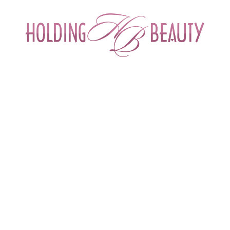
ИНТЕРНЕТ-МАГАЗИН ДЛЯ САЛОНОВ КРА
СПЕЦИАЛИСТОВ БЬЮТИ ИНДУСТРИ
ОБУЧЕНИЕ
АКЦИИ И СКИДКИ
ДОСТАВ
нга
 > 
Воски в картриджах для депиляции и шугаринга
 > 
Воск "Розмарин" в кар
iltouch
Плотный воск для всех типов волос
Бренд
Depiltouch (Италия)