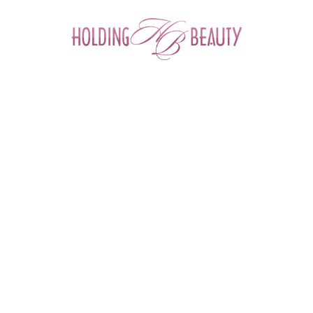
0
Главная
 > 
Каталог товаров
 > 
Космецевтика и Косметика
 > 
Cellabel
 > 
Collagen Modeling Mask