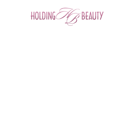
0
Главная
 > 
Каталог товаров
 > 
Космецевтика и Косметика
 > 
Cellabel
 > 
Cool Modeling Mask