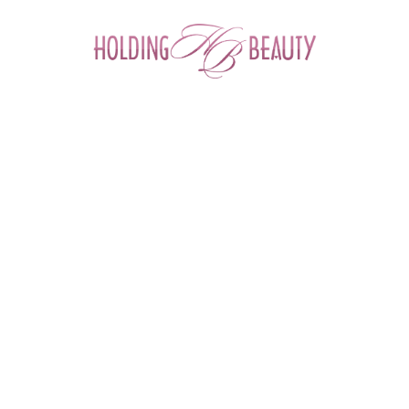
0
Главная
 > 
Каталог товаров
 > 
Космецевтика и Косметика
 > 
Cellabel
 > 
Peptide Expert Cream
Peptide Expert Cream| Cellabel