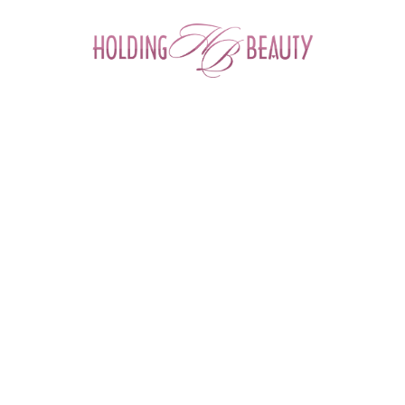
0
Главная
 > 
Каталог товаров
 > 
Космецевтика и Косметика
 > 
Daejoo Medical
 > 
Miracle CO2 pack