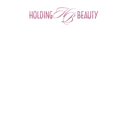
0
Главная
 > 
Каталог товаров
 > 
Космецевтика и Косметика
 > 
Mesopharm
 > 
Энзимная маска-гоммаж PINK:PAPAYA MASK