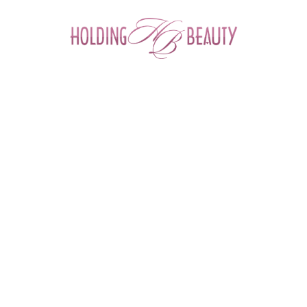
0
ФИЛЬТР ТОВАРОВ
Главная
 > 
Бренды
 > 
Mesopharm
MESOPHARM (РОССИЯ)