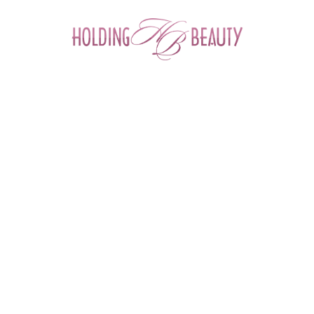
0
Главная
 > 
Каталог товаров
 > 
Космецевтика и Косметика
 > 
Mesopharm
 > 
Гель антиоксидантный INTENSIVE:C GEL