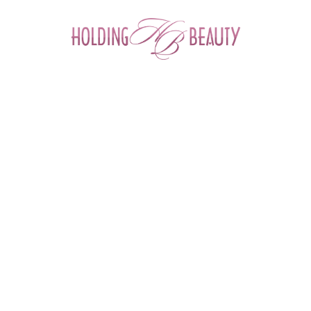
0
Главная
 > 
Каталог товаров
 > 
Космецевтика и Косметика
 > 
Mesopharm
 > 
Крем-лифтинг для лица LIFTING CREAM