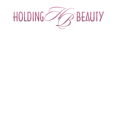
ИНТЕРНЕТ-МАГАЗИН ДЛЯ САЛОНОВ КРА
СПЕЦИАЛИСТОВ БЬЮТИ ИНДУСТРИ
ОБУЧЕНИЕ
АКЦИИ И СКИДКИ
ДОСТАВ
harm
 > 
Маска себорегулирующая LUSTER:CONTROL MASK
ER:CONTROL MASK| Mesopharm
Адсорбирующее средство кремовой текстуры
Бренд
Mesopharm (Россия)