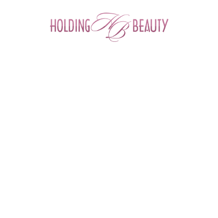
0
Главная
 > 
Каталог товаров
 > 
Космецевтика и Косметика
 > 
Mesopharm
 > 
Мягкая пенка для ежедневного умывания CLEANSING FOAM