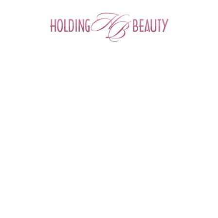
0
Главная
 > 
Каталог товаров
 > 
Космецевтика и Косметика
 > 
Mesopharm
 > 
Очищающая эмульсия CLEAR:UP EMULSION
Очищающая эмульсия CLEAR:UP