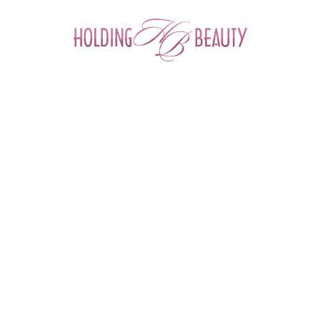
0
Главная
 > 
Каталог товаров
 > 
Космецевтика и Косметика
 > 
Mesopharm
 > 
Очищающая маска на каолине KAOLIN MASK