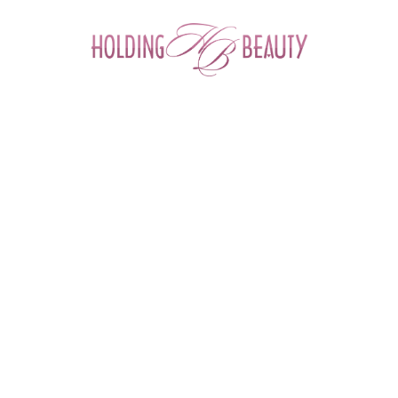
0
Главная
 > 
Каталог товаров
 > 
Космецевтика и Косметика
 > 
Mesopharm
 > 
Очищающий нормализующий гель CLEANSING GEL