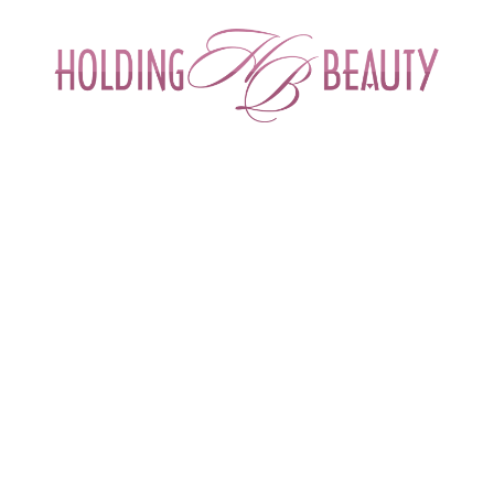
ИНТЕРНЕТ-МАГАЗИН ДЛЯ САЛОНОВ КРА
СПЕЦИАЛИСТОВ БЬЮТИ ИНДУСТРИ
ОБУЧЕНИЕ
АКЦИИ И СКИДКИ
ДОСТАВ
harm
 > 
Пенка для умывания CLEAR:UP FOAM
FOAM| Mesopharm
Пенка для удаления всех видов водорастворимых
загрязнений