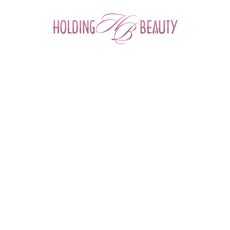
0
Главная
 > 
Каталог товаров
 > 
Космецевтика и Косметика
 > 
Mesopharm
 > 
Тоник для сухой и чувствительной кожи SENSITIVE TONER