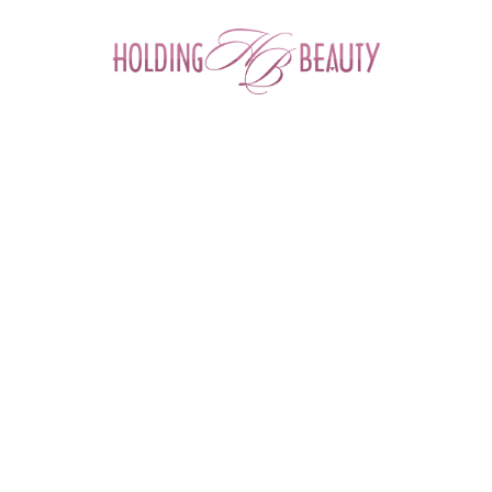
0
Главная
 > 
Каталог товаров
 > 
Космецевтика и Косметика
 > 
Mybiogen
 > 
Галофитные патчи для глаз Eye Patches Halophyte