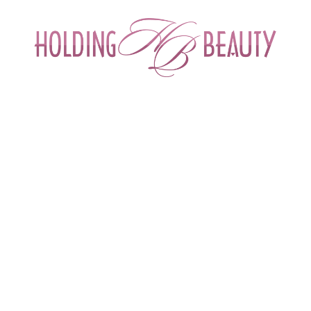
ИНТЕРНЕТ-МАГАЗИН ДЛЯ САЛОНОВ КРА
СПЕЦИАЛИСТОВ БЬЮТИ ИНДУСТРИ
ОБУЧЕНИЕ
АКЦИИ И СКИДКИ
ДОСТАВ
енды
 > 
Mybiogen
MYBIOGEN (США)
Для предотвращения повреждения ДНК и ускор
MYBIOGEN By Biogenesis Lab. Составы продук
эффективность восстановления структуры ДНК кле
Кожа ежедневно подвергается негативн