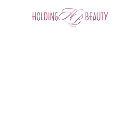
0
Главная
 > 
Каталог товаров
 > 
Космецевтика и Косметика
 > 
Mybiogen
 > 
Увлажняющая сыворотка для лица Face Serum Stress Control