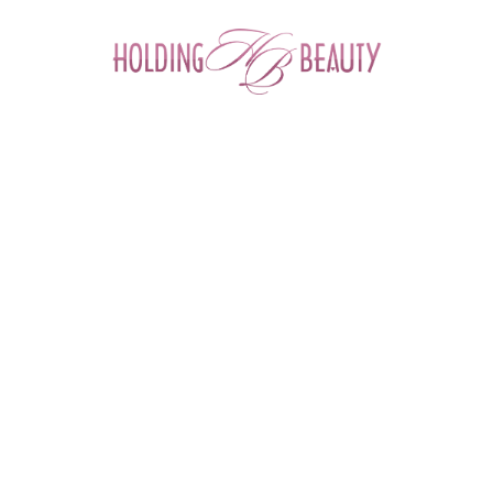
0
Главная
 > 
Каталог товаров
 > 
Космецевтика и Косметика
 > 
Yu.r
 > 
Пудра-кушон Moist Layer Cushion (23 тон)