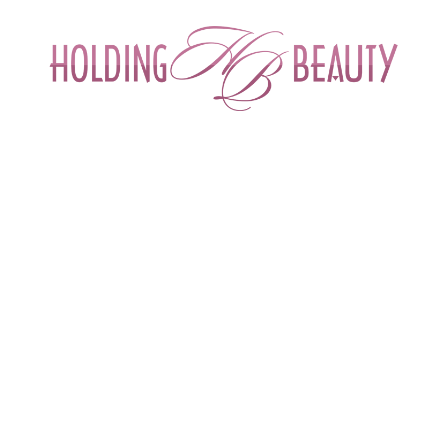
ИНТЕРНЕТ-МАГАЗИН ДЛЯ САЛОНОВ КРА
СПЕЦИАЛИСТОВ БЬЮТИ ИНДУСТРИ
ОБУЧЕНИЕ
АКЦИИ И СКИДКИ
ДОСТАВ
ыворотка для лица Premium 24K gold Ampule
gold Ampule| Yu.r
Омолаживающая сыворотка с частицами золота
Бренд
Yu.r (Корея)