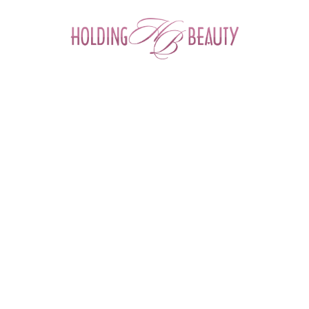
0
Главная
 > 
Каталог товаров
 > 
Массажеры для косметологов
 > 
Банка вакуумная, массажная эбонитовая D 5,1 см