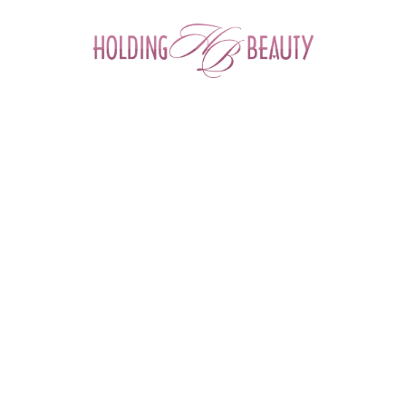
0
Главная
 > 
Каталог товаров
 > 
Массажеры для косметологов
 > 
Массажер "Золотое сечение" эбонитовый дисковый мини