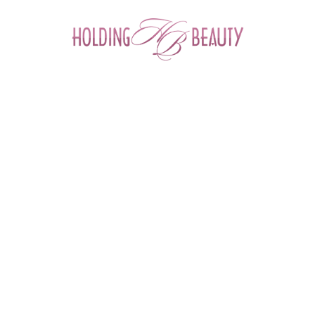
0
Главная
 > 
Каталог товаров
 > 
Массажеры для косметологов
 > 
Массажер "Золотое сечение" эбонитовый дисковый средний