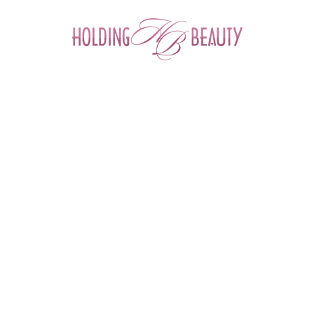
0
Главная
 > 
Каталог товаров
 > 
Массажеры для косметологов
 > 
Массажная палочка эбонитовая фигурная, 10 см