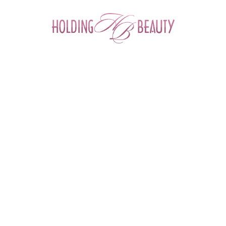
0
Главная
 > 
Каталог товаров
 > 
Препараты для мезотерапии
 > 
Концентрат косметический Phyto Slim