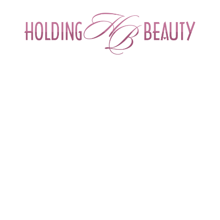
ИНТЕРНЕТ-МАГАЗИН ДЛЯ САЛОНОВ КРА
СПЕЦИАЛИСТОВ БЬЮТИ ИНДУСТРИ
ОБУЧЕНИЕ
АКЦИИ И СКИДКИ
ДОСТАВ
ентрат косметический Ginkgo
o| Mesopharm
Бренд
Mesopharm (Россия)
Артикул
MeP-01149
Объем
фл. 4 мл