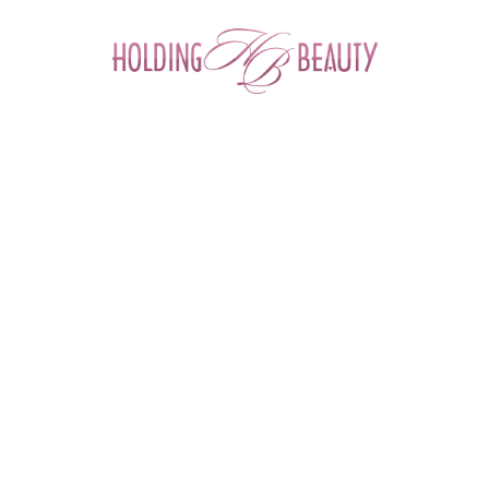
0
Главная
 > 
Каталог товаров
 > 
Препараты для мезотерапии
 > 
Имплантат гиалуроновый с витаминами для внутрикожного введения 
Hair X