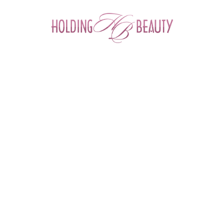
0
Главная
 > 
Каталог товаров
 > 
Препараты для мезотерапии
 > 
Имплантат гиалуроновый с витаминами для внутрикожного введения 
Hydro Line Extra