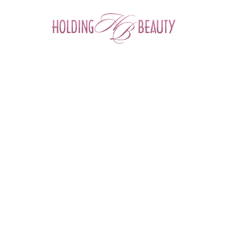
0
Главная
 > 
Каталог товаров
 > 
Препараты для мезотерапии
 > 
Имплантат гиалуроновый с витаминами для внутрикожного введения 
MesoHydral