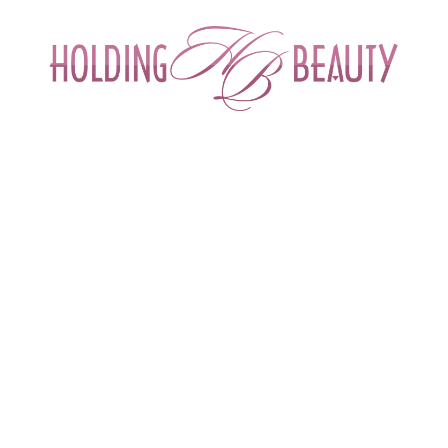
ИНТЕРНЕТ-МАГАЗИН ДЛЯ САЛОНОВ КРА
СПЕЦИАЛИСТОВ БЬЮТИ ИНДУСТРИ
ОБУЧЕНИЕ
АКЦИИ И СКИДКИ
ДОСТАВ
-имплантат для внутрикожного введения Nucleospire DNA-RNA 1%
го введения Nucleospire DNA-RNA 1%| 
Бренд
Mesopharm (Россия)
Артикул
MeP-00026
Объем
шпр. 1,3 мл