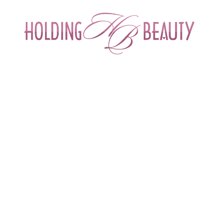
ИНТЕРНЕТ-МАГАЗИН ДЛЯ САЛОНОВ КРА
СПЕЦИАЛИСТОВ БЬЮТИ ИНДУСТРИ
ОБУЧЕНИЕ
АКЦИИ И СКИДКИ
ДОСТАВ
-имплантат для внутрикожного введения Nucleospire DNA-RNA 1%
го введения Nucleospire DNA-RNA 1%| 
Бренд
Mesopharm (Россия)
Артикул
MeP-00027
Объем
шпр. 2 мл