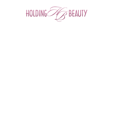
0
Главная
 > 
Каталог товаров
 > 
Химические пилинги для лица
 > 
Постпилинговые средства для лица
 > 
Крем восстанавливающий FRESH POST:PEEL CREAM