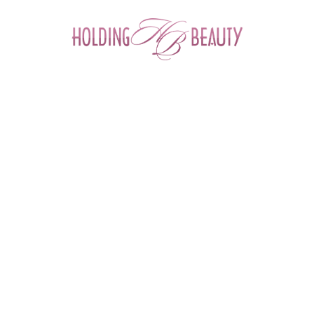
0
Главная
 > 
Каталог товаров
 > 
Расходные и одноразовые материалы для салонов красоты
 > 
Перчатки
 > 
Перчатки виниловые черные Benovy, 4,5 г