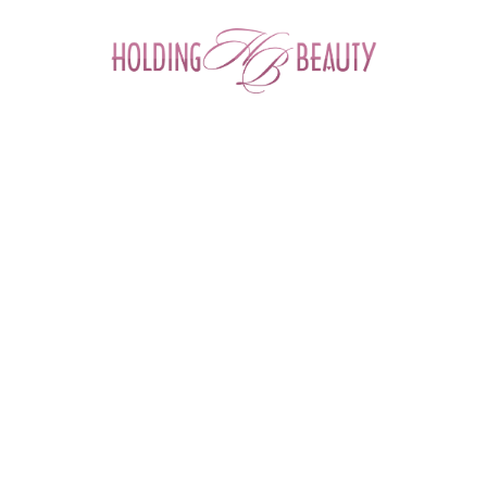
0
Главная
 > 
Каталог товаров
 > 
Космецевтика и Косметика
 > 
M.A.D Skincare
 > 
Anti Aging Discover Kit