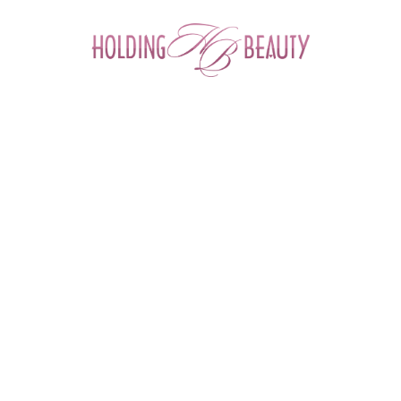
0
Главная
 > 
Каталог товаров
 > 
Космецевтика и Косметика
 > 
M.A.D Skincare
 > 
Breakout Control Daily Moisturizer