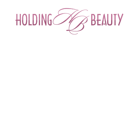
ИНТЕРНЕТ-МАГАЗИН ДЛЯ САЛОНОВ КРА
СПЕЦИАЛИСТОВ БЬЮТИ ИНДУСТРИ
ОБУЧЕНИЕ
АКЦИИ И СКИДКИ
ДОСТАВ
kincare
 > 
Brightening Discover Kit
incare
Дорожный набор препаратов для осветления кожи
Бренд
M.A.D Skincare (США)